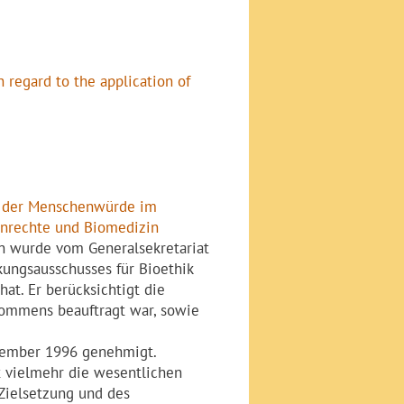
 regard to the application of
d der Menschenwürde im
nrechte und Biomedizin
 wurde vom Generalsekretariat
kungsausschusses für Bioethik
at. Er berücksichtigt die
kommens beauftragt war, sowie
ezember 1996 genehmigt.
t vielmehr die wesentlichen
Zielsetzung und des