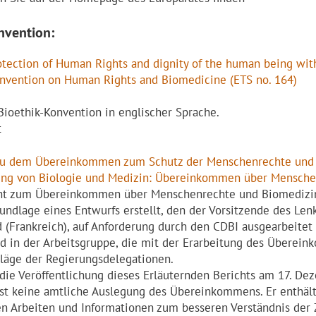
nvention:
otection of Human Rights and dignity of the human being with
onvention on Human Rights and Biomedicine (ETS no. 164)
 Bioethik-Konvention in englischer Sprache.
t
t zu dem Übereinkommen zum Schutz der Menschenrechte un
ung von Biologie und Medizin: Übereinkommen über Mensche
cht zum Übereinkommen über Menschenrechte und Biomedizin
rundlage eines Entwurfs erstellt, den der Vorsitzende des Len
 (Frankreich), auf Anforderung durch den CDBI ausgearbeitet h
 in der Arbeitsgruppe, die mit der Erarbeitung des Überein
äge der Regierungsdelegationen.
die Veröffentlichung dieses Erläuternden Berichts am 17. D
ist keine amtliche Auslegung des Übereinkommens. Er enthäl
n Arbeiten und Informationen zum besseren Verständnis der 