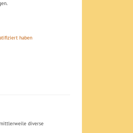
gen.
atifiziert haben
mittlerweile diverse