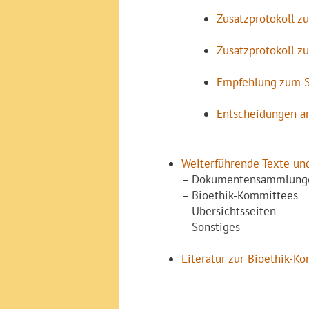
Zusatzprotokoll z
Zusatzprotokoll z
Empfehlung zum S
Entscheidungen 
Weiterführende Texte und
– Dokumentensammlung
– Bioethik-Kommittees
– Übersichtsseiten
– Sonstiges
Literatur zur Bioethik-Ko