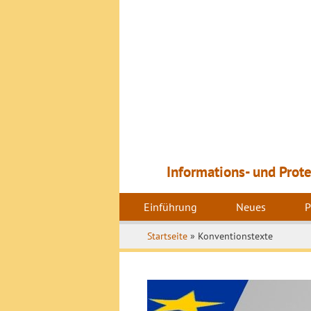
Zum
Inhalt
springen
Informations- und Prot
Einführung
Neues
P
Startseite
»
Konventionstexte