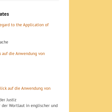
ates
gard to the Application of
rache
 auf die Anwendung von
ick auf die Anwendung von
er Justiz
r der Wortlaut in englischer und