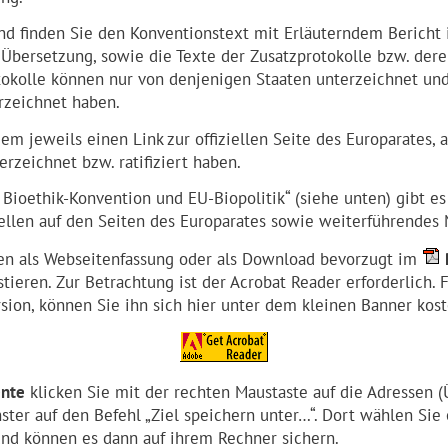
nd finden Sie den Konventionstext mit Erläuterndem Bericht 
Übersetzung, sowie die Texte der Zusatzprotokolle bzw. dere
okolle können nur von denjenigen Staaten unterzeichnet und 
rzeichnet haben.
em jeweils einen Link zur offiziellen Seite des Europarates, 
rzeichnet bzw. ratifiziert haben.
 Bioethik-Konvention und EU-Biopolitik“ (siehe unten) gibt es
uellen auf den Seiten des Europarates sowie weiterführende
en als Webseitenfassung oder als Download bevorzugt im
tieren. Zur Betrachtung ist der Acrobat Reader erforderlich. 
rsion, können Sie ihn sich hier unter dem kleinen Banner kos
ente
klicken Sie mit der rechten Maustaste auf die Adressen 
er auf den Befehl „Ziel speichern unter…“. Dort wählen Sie 
nd können es dann auf ihrem Rechner sichern.