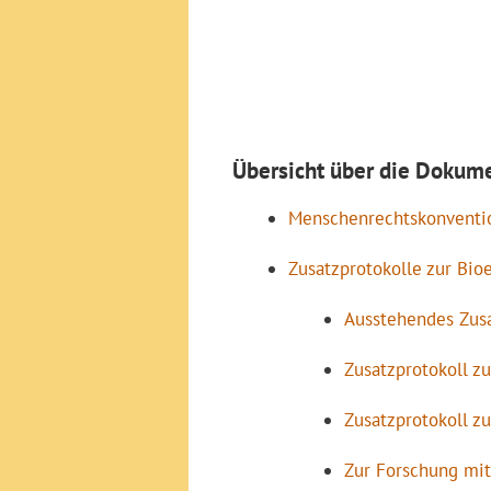
Übersicht über die Dokum
Menschenrechtskonventio
Zusatzprotokolle zur Bio
Ausstehendes Zus
Zusatzprotokoll z
Zusatzprotokoll z
Zur Forschung mi